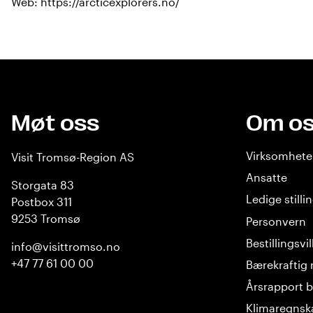
Web:
https://arcticexplorers.no/
Møt oss
Om o
Virksomhet
Visit Tromsø-Region AS
Ansatte
Storgata 83
Ledige stilli
Postbox 311
9253 Tromsø
Personvern
Bestillingsvi
info@visittromso.no
+47 77 61 00 00
Bærekraftig 
Årsrapport b
Klimaregnsk