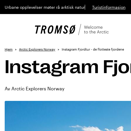
Urbane opplevelser møter rå arktisk natur
Turistinformasjon
Hjem
Arctic Explorers Norway
Instagram Fjordtur - de flotteste fjordene
Instagram Fjor
Av Arctic Explorers Norway