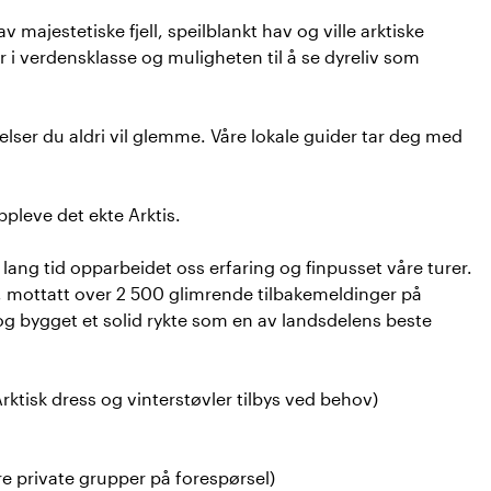
majestetiske fjell, speilblankt hav og ville arktiske
 i verdensklasse og muligheten til å se dyreliv som
ser du aldri vil glemme. Våre lokale guider tar deg med
ppleve det ekte Arktis.
lang tid opparbeidet oss erfaring og finpusset våre turer.
ur, mottatt over 2 500 glimrende tilbakemeldinger på
og bygget et solid rykte som en av landsdelens beste
rktisk dress og vinterstøvler tilbys ved behov)
rre private grupper på forespørsel)