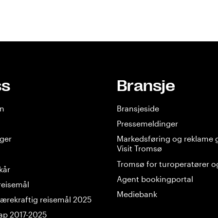
ss
Bransje
en
Bransjeside
Pressemeldinger
nger
Markedsføring og reklame
Visit Tromsø
Tromsø for turoperatører o
lkår
Agent bookingportal
reisemål
Mediebank
ærekraftig reisemål 2025
ap 2017-2025