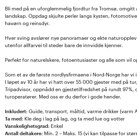
Bli med på en uforglemmelig fjordtur fra Tromsø, omgitt av 
landskap. Oppdag skjulte perler langs kysten, fotomotiver
havørn og reinsdyr.
Hver sving avslører nye panoramaer og ekte naturopplevel
utenfor allfarvei til steder bare de innvidde kjenner.
Perfekt for naturelskere, fotoentusiaster og alle som vil o
Som et av de første nordlysfirmaene i Nord-Norge har vi i 
I løpet av 10 år har vi hatt over 55 000 gjester med på t
Tripadvisor, oppnådd en gjestetilfredshet på rundt 97 %, 
turoperatører. Med oss er du derfor i gode hender.
Inkludert:
Guide, transport, måltid, varme drikker (varm A
Ta med:
Kle deg i lag på lag, og ta med lue og votter
Vanskelighetsgrad:
Enkel
Antall deltakere:
Min. 2 – Maks. 15 (vi kan tilpasse for stø