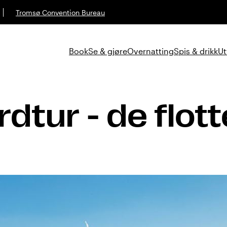
Tromsø Convention Bureau
Book
Se & gjøre
Overnatting
Spis & drikk
Ut
dtur - de flot