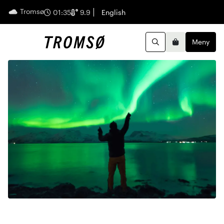
Tromsø
Norsk
01:35
9.9
English
Meny
Handleku
Søk