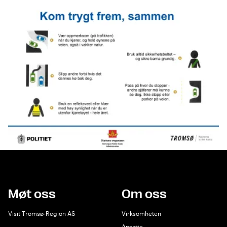
Møt oss
Om oss
Visit Tromsø-Region AS
Virksomheten
Ansatte