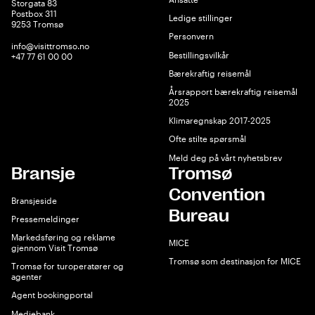
Storgata 83
Postbox 311
Ledige stillinger
9253 Tromsø
Personvern
info@visittromso.no
Bestillingsvilkår
+47 77 61 00 00
Bærekraftig reisemål
Årsrapport bærekraftig reisemål
2025
Klimaregnskap 2017-2025
Ofte stilte spørsmål
Meld deg på vårt nyhetsbrev
Bransje
Tromsø
Convention
Bransjeside
Bureau
Pressemeldinger
Markedsføring og reklame
MICE
gjennom Visit Tromsø
Tromsø som destinasjon for MICE
Tromsø for turoperatører og
agenter
Agent bookingportal
Mediebank