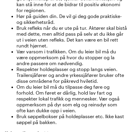
kan stå inne for at de bidrar til positiv økonomi
for regionen.
Hør på guiden din. De vil gi deg gode praktiske-
og sikkerhetsråd.
Bruk refleks når du er ute på tur. Aktører skal bistå
med dette, men alltid pass på selv at du ikke går
ut i veien uten refleks. Det kan være en bil rett
rundt hjørnet.
Vær varsom i trafikken. Om du leier bil må du
være oppmerksom på hvor du stopper og la
andre passere om nødvendig.
Respekter holdeplasser og stopp langs veien.
Trailersjåfører og andre yrkessjåfører bruker ofte
disse områdene for påkrevd hviletid.
Om du leier bil må du tilpasse deg føre og
forhold. Om føret er dårlig, hold lav fart og
respekter lokal trafikk og mennesker. Vær også
oppmerksom på dyr som elg og reinsdyr som
ofte kan dukke opp i veien.
Bruk søppelbokser på holdeplasser etc. Ikke kast
søppel på bakken.