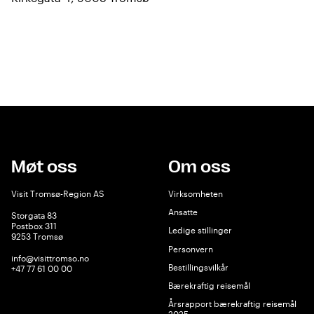
Møt oss
Om oss
Visit Tromsø-Region AS
Virksomheten
Ansatte
Storgata 83
Postbox 311
Ledige stillinger
9253 Tromsø
Personvern
info@visittromso.no
Bestillingsvilkår
+47 77 61 00 00
Bærekraftig reisemål
Årsrapport bærekraftig reisemål