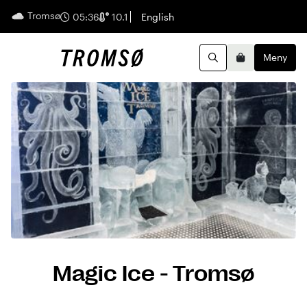
Tromsø
Norsk
05:36
10.1
English
Meny
Handleku
Søk
Magic Ice - Tromsø