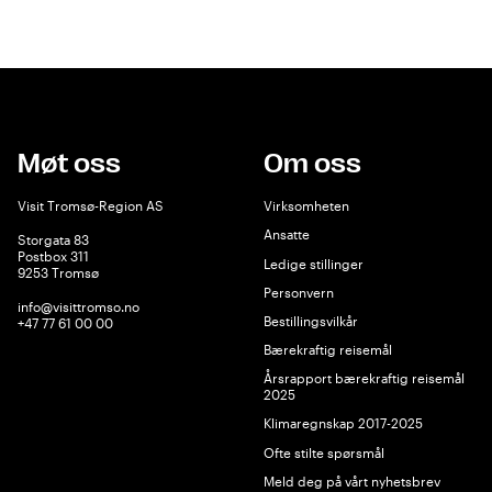
Møt oss
Om oss
Visit Tromsø-Region AS
Virksomheten
Ansatte
Storgata 83
Postbox 311
Ledige stillinger
9253 Tromsø
Personvern
info@visittromso.no
Bestillingsvilkår
+47 77 61 00 00
Bærekraftig reisemål
Årsrapport bærekraftig reisemål
2025
Klimaregnskap 2017-2025
Ofte stilte spørsmål
Meld deg på vårt nyhetsbrev