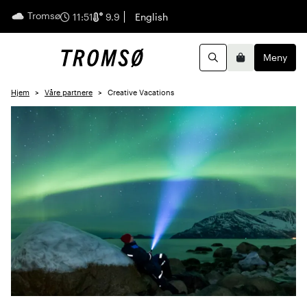
Tromsø
Norsk
11:52
9.9
English
Meny
Handleku
Søk
Hjem
Våre partnere
Creative Vacations