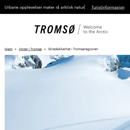
Urbane opplevelser møter rå arktisk natur
Turistinformasjon
Hjem
Vinter i Tromsø
Skredsikkerhet i Tromsøregionen