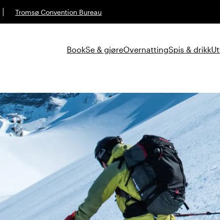
Tromsø Convention Bureau
Book
Se & gjøre
Overnatting
Spis & drikk
Ut