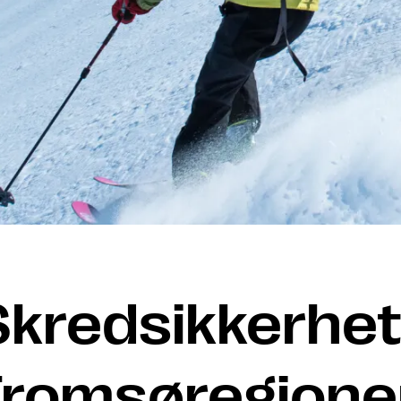
Skredsikkerhet 
Tromsøregione