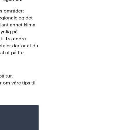
gs-områder:
egionale og det
lant annet klima
ynlig på
il fra andre
faler derfor at du
l ut på tur.
på tur.
mer om
våre tips til