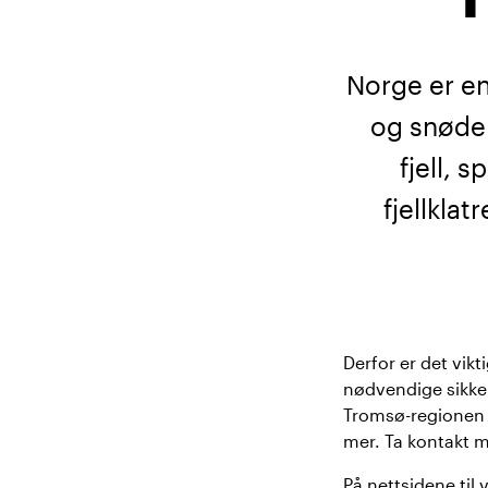
Norge er en
og snødek
fjell, 
fjellkla
Derfor er det vik
nødvendige sikkerh
Tromsø-regionen o
mer.
Ta kontakt m
På nettsidene til