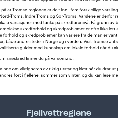
 at Tromsø regionen er delt inn i fem forskjellige varslin
ord-Troms, Indre Troms og Sør-Troms. Varslene er derfor r
ale variasjoner med tanke på skredfarenivå. På grunn av b
omplekse skredforhold og skredproblemet er ofte ikke lett s
ke forhold og skredproblemer kan variere fra de man er vant t
er, både andre steder i Norge og i verden. Visit Tromsø anbe
valifiserte guider med kunnskap om lokale forhold når du ska
om snøskred finner du på varsom.no.
inne om viktigheten av riktig utstyr og klær når du drar ut 
ndres fort i fjellene, sommer som vinter, og du kan lese 
Fjellvettreglene