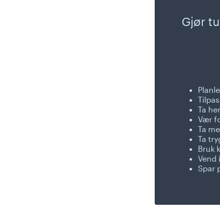
Gjør tu
Planl
Tilpas
Ta hen
Vær fo
Ta me
Ta try
Bruk k
Vend i
Spar 