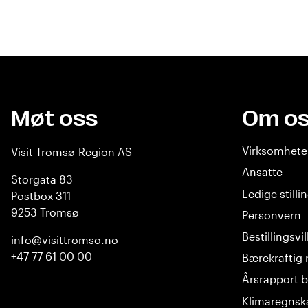
Møt oss
Om o
Virksomhet
Visit Tromsø-Region AS
Ansatte
Storgata 83
Ledige stilli
Postbox 311
9253 Tromsø
Personvern
Bestillingsvi
info@visittromso.no
+47 77 61 00 00
Bærekraftig 
Årsrapport b
Klimaregnsk