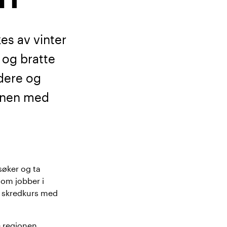
es av vinter
 og bratte
rdere og
ionen med
søker og ta
 som jobber i
å skredkurs med
e regionen.