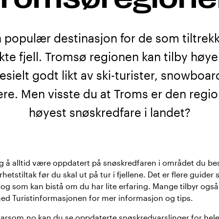
 populær destinasjon for de som tiltrekk
te fjell. Tromsø regionen kan tilby høye
spesielt godt likt av ski-turister, snowboa
trere. Men visste du at Troms er den reg
høyest snøskredfare i landet?
tig å alltid være oppdatert på snøskredfaren i området du be
etstiltak før du skal ut på tur i fjellene. Det er flere guider
g som kan bistå om du har lite erfaring. Mange tilbyr ogs
ed Turistinformasjonen for mer informasjon og tips.
varsom.no
kan du se oppdaterte snøskredvarslinger for hel