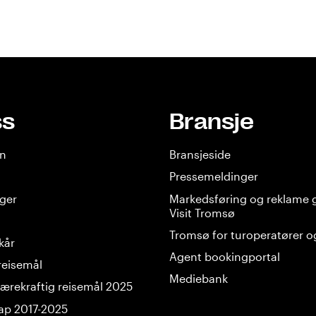
ss
Bransje
en
Bransjeside
Pressemeldinger
nger
Markedsføring og reklame
Visit Tromsø
Tromsø for turoperatører o
lkår
Agent bookingportal
reisemål
Mediebank
ærekraftig reisemål 2025
ap 2017-2025