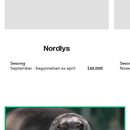
Nordlys
Sesong
Seso
Les mer
September - begynnelsen av april
Nove