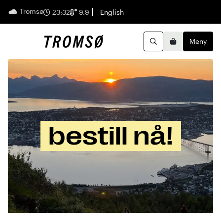
Tromsø
Norsk
23:32
9.9
English
Meny
Handleku
Søk
bestill nå!