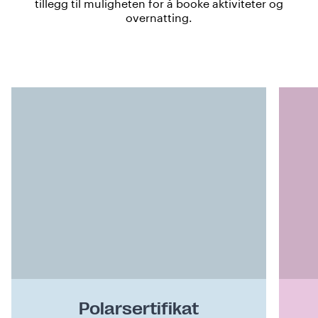
tillegg til muligheten for å booke aktiviteter og
overnatting.
Polarsertifikat