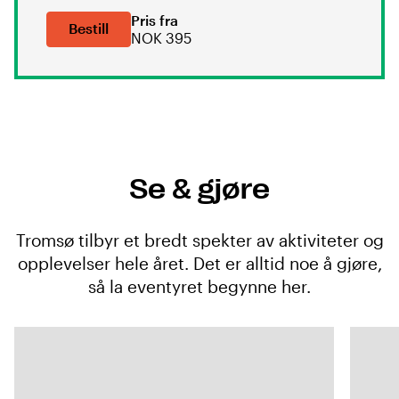
mating av selene, opplev vår panoramakino,
Pris fra
og lær mer om klimaendringer i våre
Bestill
NOK 395
utstillinger.
Se & gjøre
Tromsø tilbyr et bredt spekter av aktiviteter og
opplevelser hele året. Det er alltid noe å gjøre,
så la eventyret begynne her.