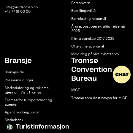
Personvern
info@visittromso.no
Bestillingsvilkår
+47 77 61 00 00
Bærekraftig reisemål
Årsrapport bærekraftig reisemål
2025
Klimaregnskap 2017-2025
Ofte stilte spørsmål
Meld deg på vårt nyhetsbrev
Bransje
Tromsø
Convention
Bransjeside
Bureau
Pressemeldinger
Markedsføring og reklame
MICE
gjennom Visit Tromsø
Tromsø som destinasjon for MICE
Tromsø for turoperatører og
agenter
Agent bookingportal
Mediebank
Turistinformasjon