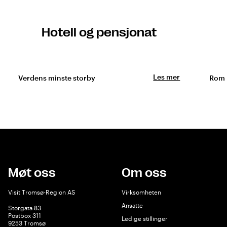
Hotell og pensjonat
Les mer
Verdens minste storby
Rom 
Møt oss
Om oss
Visit Tromsø-Region AS
Virksomheten
Ansatte
Storgata 83
Postbox 311
Ledige stillinger
9253 Tromsø