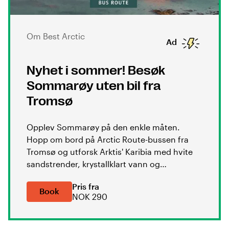
Om Best Arctic
Ad
Nyhet i sommer! Besøk
Sommarøy uten bil fra
Tromsø
Opplev Sommarøy på den enkle måten.
Hopp om bord på Arctic Route-bussen fra
Tromsø og utforsk Arktis' Karibia med hvite
sandstrender, krystallklart vann og
spektakulær utsikt. Perfekt for en naturskjønn
Pris fra
dagstur om sommeren – helt uten bil.
Book
NOK 290