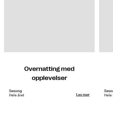
Overnatting med
opplevelser
Sesong
Seso
Les mer
Hele året
Hele 